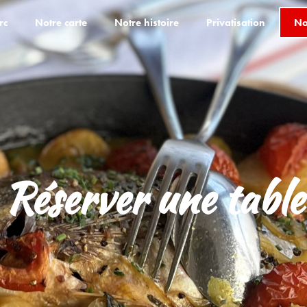
No
rc
Notre carte
Notre histoire
Privatisation
Réserver une table