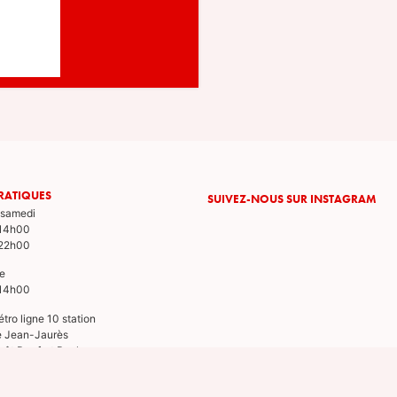
RATIQUES
SUIVEZ-NOUS SUR INSTAGRAM
 samedi
 14h00
 22h00
e
 14h00
tro ligne 10 station
e Jean-Jaurès
rrêt Denfert Rochereau