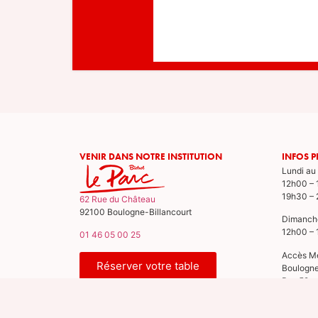
VENIR DANS NOTRE INSTITUTION
INFOS P
Lundi au
12h00 –
19h30 –
62 Rue du Château
92100 Boulogne-Billancourt
Dimanch
12h00 –
01 46 05 00 25
Accès Mé
Réserver votre table
Boulogn
Bus 52 a